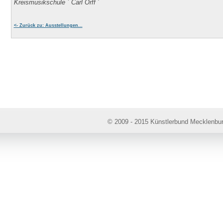
Kreismusikschule ` Carl Orff ´
<- Zurück zu: Ausstellungen...
© 2009 - 2015 Künstlerbund Mecklenbu