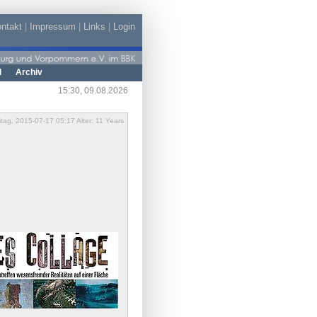
ntakt
|
Impressum
|
Links
|
Login
d
Archiv
15:30, 09.08.2026
itag, 2015-07-17 05:17 Alter: 11 Years