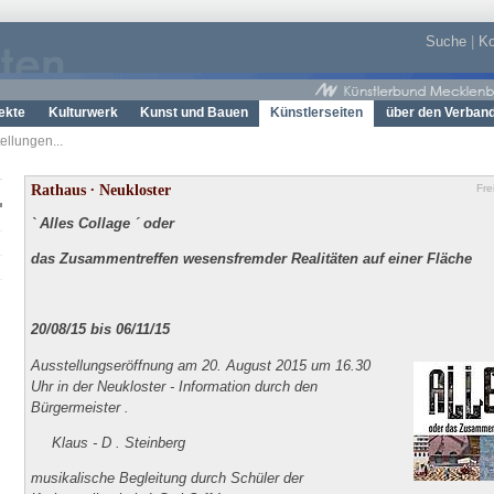
Suche
|
Ko
ekte
Kulturwerk
Kunst und Bauen
Künstlerseiten
über den Verban
ellungen...
Rathaus ∙ Neukloster
Fre
` Alles Collage ´ oder
das Zusammentreffen wesensfremder Realitäten auf einer Fläche
20/08/15 bis 06/11/15
Ausstellungseröffnung am 20. August 2015 um 16.30
Uhr in der Neukloster - Information durch den
Bürgermeister .
Klaus - D . Steinberg
musikalische Begleitung durch Schüler der