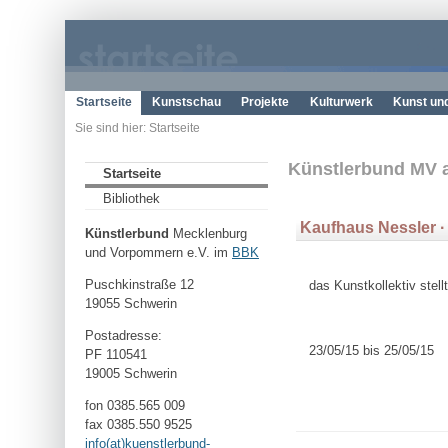
Startseite
Kunstschau
Projekte
Kulturwerk
Kunst un
Sie sind hier: Startseite
Künstlerbund MV a
Startseite
Bibliothek
Kaufhaus Nessler ∙ 
Künstlerbund
Mecklenburg
und Vorpommern e.V. im
BBK
Puschkinstraße 12
das Kunstkollektiv stell
19055 Schwerin
Postadresse:
23/05/15 bis 25/05/15
PF 110541
19005 Schwerin
fon 0385.565 009
fax 0385.550 9525
info(at)kuenstlerbund-