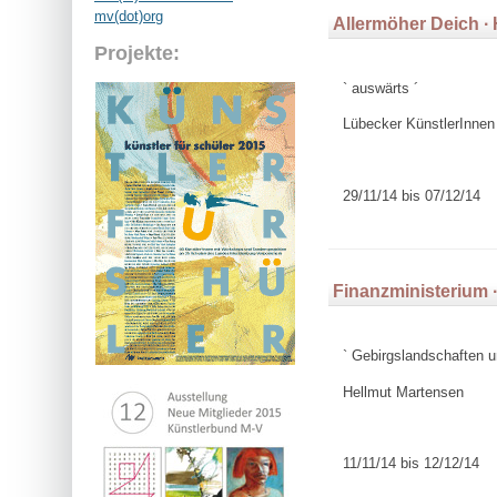
mv(dot)org
Allermöher Deich 
Projekte:
` auswärts ´
Lübecker KünstlerInnen
29/11/14 bis 07/12/14
Finanzministerium 
` Gebirgslandschaften u
Hellmut Martensen
11/11/14 bis 12/12/14