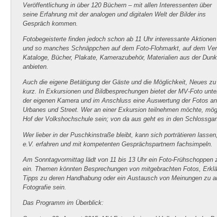
Veröffentlichung in über 120 Büchern – mit allen Interessenten über
seine Erfahrung mit der analogen und digitalen Welt der Bilder ins
Gespräch kommen.
Fotobegeisterte finden jedoch schon ab 11 Uhr interessante Aktionen
und so manches Schnäppchen auf dem Foto-Flohmarkt, auf dem Vere
Kataloge, Bücher, Plakate, Kamerazubehör, Materialien aus der Dun
anbieten.
Auch die eigene Betätigung der Gäste und die Möglichkeit, Neues zu
kurz. In Exkursionen und Bildbesprechungen bietet der MV-Foto unt
der eigenen Kamera und im Anschluss eine Auswertung der Fotos an
Urbanes und Street. Wer an einer Exkursion teilnehmen möchte, mög
Hof der Volkshochschule sein; von da aus geht es in den Schlossgar
Wer lieber in der Puschkinstraße bleibt, kann sich porträtieren las
e.V. erfahren und mit kompetenten Gesprächspartnern fachsimpeln.
Am Sonntagvormittag lädt von 11 bis 13 Uhr ein Foto-Frühschoppen 
ein. Themen könnten Besprechungen von mitgebrachten Fotos, Erkl
Tipps zu deren Handhabung oder ein Austausch von Meinungen zu ana
Fotografie sein.
Das Programm im Überblick: