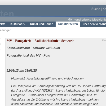
Suche
|
Ko
ekte
Kulturwerk
Kunst und Bauen
Künstlerseiten
über den Verban
ellungen...
MV - Fotogalerie + Volkshochschule ∙ Schwerin
Fre
FotoKunstMarkt ` schwarz weiß bunt ´
Fotografie total des MV - Foto
22/08/15 bis 23/08/15
Flohmarkt, Ausstellungseröffnung und viele Aktionen
Ein Höhepunkt am Samstagnachmittag wird um 15 Uhr die Eröffnung
der Ausstellung „WOANDERS“ - Harry Hardenberg, ein Leben für die
Fotografie – Stralsunder Fotograf zum 80. Geburtstag“ sein. Im
Anschluss an die Eröffnung möchte Harry Hardenberg – bekannt
durch zahlreiche internationale und nationale Ausstellungen und