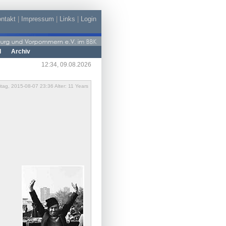
ntakt
|
Impressum
|
Links
|
Login
d
Archiv
12:34, 09.08.2026
itag, 2015-08-07 23:36 Alter: 11 Years