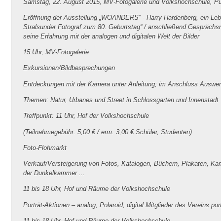
Samstag, 22. August 2015, MV-Fotogalerie und Volkshochschule, P
Eröffnung der Ausstellung „WOANDERS“ - Harry Hardenberg, ein Leben
Stralsunder Fotograf zum 80. Geburtstag“ / anschließend Gesprächs
seine Erfahrung mit der analogen und digitalen Welt der Bilder
15 Uhr, MV-Fotogalerie
Exkursionen/Bildbesprechungen
Entdeckungen mit der Kamera unter Anleitung; im Anschluss Auswe
Themen: Natur, Urbanes und Street in Schlossgarten und Innenstadt
Treffpunkt: 11 Uhr, Hof der Volkshochschule
(Teilnahmegebühr: 5,00 € / erm. 3,00 € Schüler, Studenten)
Foto-Flohmarkt
Verkauf/Versteigerung von Fotos, Katalogen, Büchern, Plakaten, Ka
der Dunkelkammer ...
11 bis 18 Uhr, Hof und Räume der Volkshochschule
Porträt-Aktionen – analog, Polaroid, digital Mitglieder des Vereins por
11 bis 18 Uhr, Hof und Räume der Volkshochschule