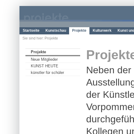
Startseite
Kunstschau
Projekte
Kulturwerk
Kunst un
Sie sind hier: Projekte
Projekt
Projekte
Neue Mitglieder
KUNST HEUTE
Neben der a
künstler für schüler
Ausstellung
der Künstl
Vorpommern
durchgefüh
Kollegen un