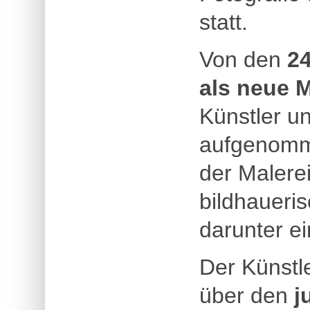
statt.
Von den
2
als neue M
Künstler u
aufgenomme
der Malerei
bildhaueris
darunter e
Der Künstl
über den
j