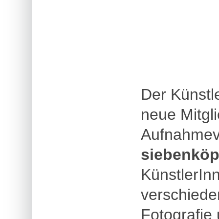
Der Künstl
neue Mitgli
Aufnahmeve
siebenköp
KünstlerIn
verschiede
Fotografie 