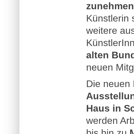
zunehmend
Künstlerin
weitere au
KünstlerIn
alten Bun
neuen Mitg
Die neuen 
Ausstellu
Haus in S
werden Arb
bis hin zu