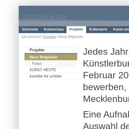
Startseite
Kunstschau
Projekte
Kulturwerk
Kunst un
Sie sind hier:
Projekte
/ Neue Mitglieder
Jedes Jahr
Projekte
Neue Mitglieder
Künstlerbu
Fotos
KUNST HEUTE
Februar 20
künstler für schüler
bewerben, 
Mecklenbu
Eine Aufna
Auswahl de