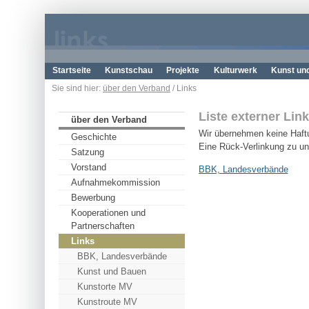
Startseite
Kunstschau
Projekte
Kulturwerk
Kunst un
Sie sind hier:
über den Verband
/ Links
Liste externer Lin
über den Verband
Wir übernehmen keine Haftun
Geschichte
Eine Rück-Verlinkung zu uns
Satzung
Vorstand
BBK, Landesverbände
Aufnahmekommission
Bewerbung
Kooperationen und
Partnerschaften
Links
BBK, Landesverbände
Kunst und Bauen
Kunstorte MV
Kunstroute MV