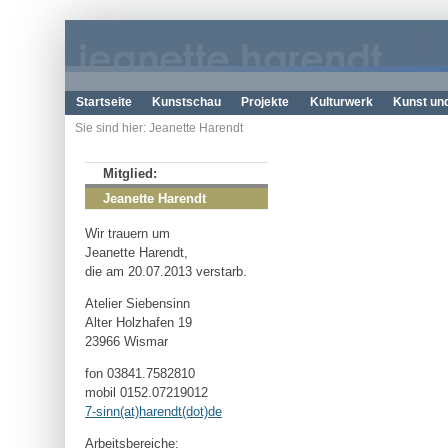
Startseite
Kunstschau
Projekte
Kulturwerk
Kunst un
Sie sind hier: Jeanette Harendt
Mitglied:
Jeanette Harendt
Wir trauern um
Jeanette Harendt,
die am 20.07.2013 verstarb.
Atelier Siebensinn
Alter Holzhafen 19
23966 Wismar
fon 03841.7582810
mobil 0152.07219012
7-sinn(at)harendt(dot)de
Arbeitsbereiche: