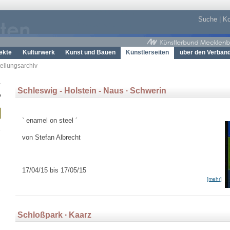
Suche
|
Ko
ekte
Kulturwerk
Kunst und Bauen
Künstlerseiten
über den Verban
tellungsarchiv
Schleswig - Holstein - Naus ∙ Schwerin
` enamel on steel ´
von Stefan Albrecht
17/04/15 bis 17/05/15
[mehr]
Schloßpark ∙ Kaarz