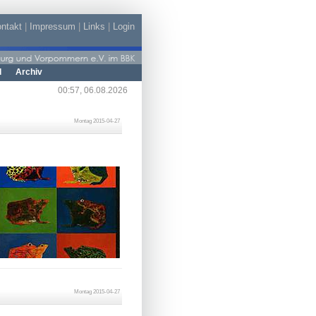
ntakt
|
Impressum
|
Links
|
Login
d
Archiv
00:57, 06.08.2026
Montag 2015-04-27
Montag 2015-04-27