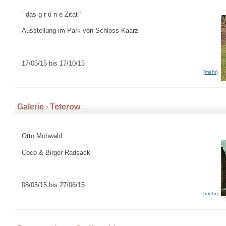
` das g r ü n e Zitat ´
Ausstellung im Park von Schloss Kaarz
17/05/15 bis 17/10/15
[mehr]
Galerie ∙ Teterow
Otto Möhwald
Coco & Birger Radsack
08/05/15 bis 27/06/15
[mehr]