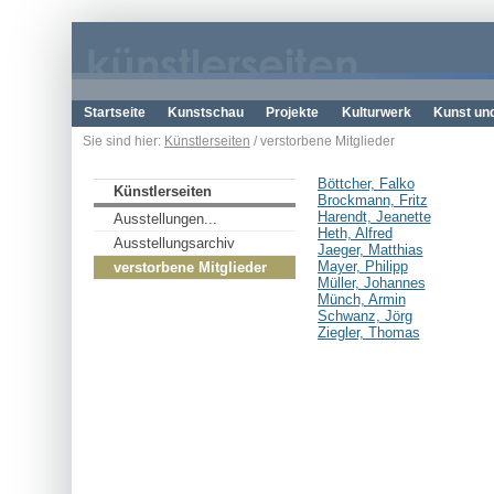
Startseite
Kunstschau
Projekte
Kulturwerk
Kunst un
Sie sind hier:
Künstlerseiten
/ verstorbene Mitglieder
Böttcher, Falko
Künstlerseiten
Brockmann, Fritz
Harendt, Jeanette
Ausstellungen...
Heth, Alfred
Ausstellungsarchiv
Jaeger, Matthias
Mayer, Philipp
verstorbene Mitglieder
Müller, Johannes
Münch, Armin
Schwanz, Jörg
Ziegler, Thomas