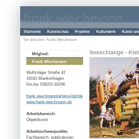
Startseite
Kunstschau
Projekte
Kulturwerk
Kunst un
Sie sind hier: Frank Wiechmann
Seeschlange - Kle
Mitglied:
Frank Wiechmann
Wulfshäger Straße 42
18182 Blankenhagen
fon,fax 038201.60246
frank.wiechmann(at)gmx(dot)de
www.frank-wiechmann.de
Arbeitsbereich:
Objektkunst
Arbeitsschwerpunkte:
Fachbereich: publicdesign,