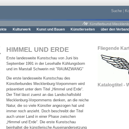
Suche
|
Ko
ekte
Kulturwerk
Kunst und Bauen
Künstlerseiten
über den Verban
HIMMEL UND ERDE
Fliegende Kart
Erste landesweite Kunstschau von Juni bis
September 1991 in der Lesehalle Kühlungsborn
und im Marstall Schwerin mit "RAUMZWANG"
Die erste landesweite Kunstschau des
Künstlerbundes Mecklenburg-Vorpommern wird
Katalogtitel -
präsentiert unter dem Titel „Himmel und Erde“.
Der Titel lässt zuerst an das Landschaftsbild
Mecklenburg-Vorpommerns denken, an die reiche
Natur, die so viele Künstler angezogen hat und
immer noch anzieht. Doch beschreibt der Titel
auch unser Land in einer Phase zwischen
„Himmel und Erde“. Die erste Kunstschau
beinhaltet die künstlerische Auseinandersetzung