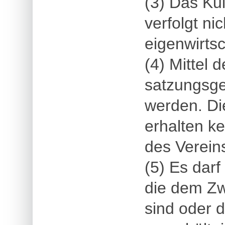
(3) Das Kul
verfolgt nic
eigenwirts
(4) Mittel 
satzungsg
werden. Die
erhalten k
des Verein
(5) Es dar
die dem Zw
sind oder 