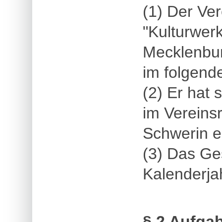
(1) Der Ve
"Kulturwer
Mecklenbur
im folgende
(2) Er hat 
im Vereins
Schwerin e
(3) Das Ges
Kalenderja
§ 2 Aufga