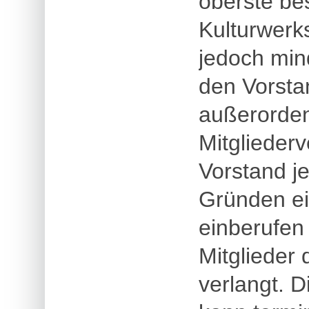
oberste be
Kulturwerks
jedoch min
den Vorsta
außerorden
Mitgliede
Vorstand j
Gründen ei
einberufen
Mitglieder 
verlangt. 