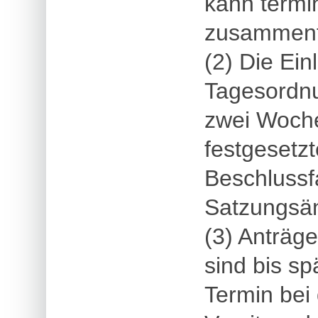
kann termi
zusammenf
(2) Die Ei
Tagesordnu
zwei Woch
festgesetzt
Beschluss
Satzungsän
(3) Anträg
sind bis s
Termin bei