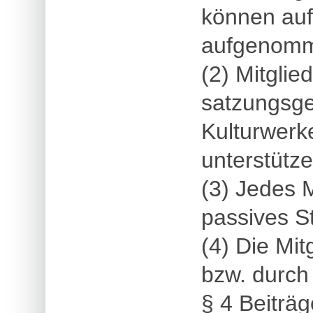
können auf
aufgenomm
(2) Mitglied
satzungsg
Kulturwerke
unterstütze
(3) Jedes M
passives S
(4) Die Mit
bzw. durch
§ 4 Beiträg