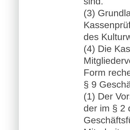
sind.
(3) Grundla
Kassenprüf
des Kultur
(4) Die Kas
Mitgliederv
Form rechen
§ 9 Geschä
(1) Der Vo
der im § 2
Geschäftsf