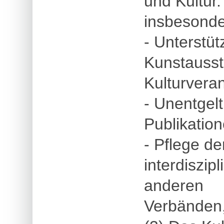
und Kultur
insbesonder
- Unterstü
Kunstausst
Kulturvera
- Unentgel
Publikatio
- Pflege d
interdiszi
anderen
Verbänden,