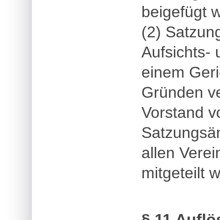
beigefügt w
(2) Satzun
Aufsichts-
einem Geri
Gründen ve
Vorstand v
Satzungsä
allen Verei
mitgeteilt 
§ 11 Aufl